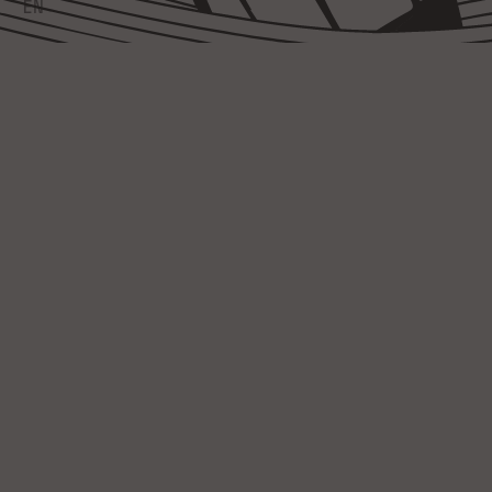
EN
ADD TO CART
WINTERBIEREN
GIFTBOX 4-PACK
€15,99