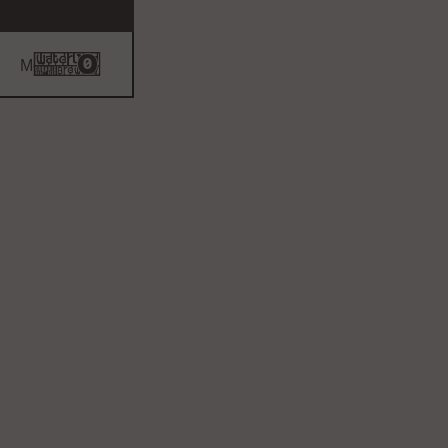
 BESTE BIOLOGISCHE BIEREN
GRATIS VERZENDING 
BUTTON TEXT
SHOP DE BIEREN
0
Menu
Sluit
Authentiek zijn betekent
kiezen voor wat écht is.
Voor
smaak zonder compromissen,
gebrouwen met uitsluitend
biologische ingrediënten,
vrij van pesticiden,
chemicaliën en kunstmatige
trucs. Geen shortcuts, maar
puur vakmanschap en karakter
in elk blikje.Onze Rockin
Rudy werd niet voor niets
twee jaar op rij bekroond tot