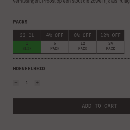
verrassingen. Proost op een stout die zowel rijk als fruitig 
PACKS
33 CL
4% OFF
8% OFF
12% OFF
1
6
12
24
BLIK
PACK
PACK
PACK
HOEVEELHEID
ADD TO CART