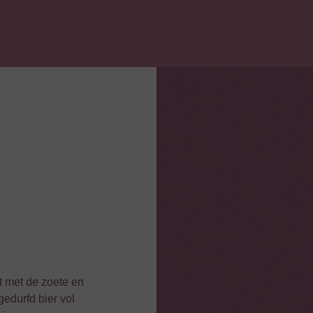
 75 EURO
GRATIS VERZENDING VANAF 75 EURO
t met de zoete en
gedurfd bier vol