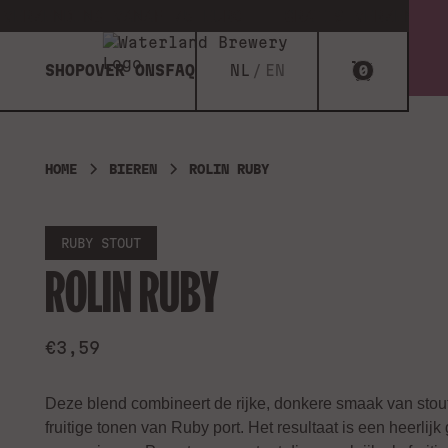
DING VANAF 75 EURO
GRATIS VERZENDING VANAF
SHOP
OVER ONS
FAQ
NL
EN
0
HOME
BIEREN
ROLIN RUBY
RUBY STOUT
ROLIN RUBY
€3,59
Deze blend combineert de rijke, donkere smaak van stou
fruitige tonen van Ruby port. Het resultaat is een heerlijk 